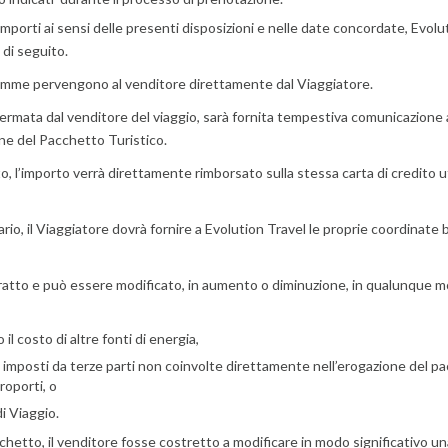
porti ai sensi delle presenti disposizioni e nelle date concordate, Evolution
 di seguito.
 somme pervengono al venditore direttamente dal Viaggiatore.
ermata dal venditore del viaggio, sarà fornita tempestiva comunicazione a
one del Pacchetto Turistico.
o, l’importo verrà direttamente rimborsato sulla stessa carta di credito u
io, il Viaggiatore dovrà fornire a Evolution Travel le proprie coordinate
tratto e può essere modificato, in aumento o diminuzione, in qualunque mo
 il costo di altre fonti di energia,
izi imposti da terze parti non coinvolte direttamente nell’erogazione del p
roporti, o
di Viaggio.
acchetto, il venditore fosse costretto a modificare in modo significativo u