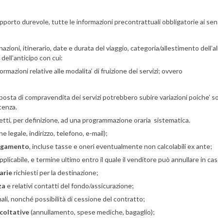
pporto durevole, tutte le informazioni precontrattuali obbligatorie ai sensi
nazioni, itinerario, date e durata del viaggio, categoria/allestimento dell’a
 dell’anticipo con cui:
rmazioni relative alle modalita’ di fruizione dei servizi; ovvero
proposta di compravendita dei servizi potrebbero subire variazioni poiche’ so
tenza.
ggetti, per definizione, ad una programmazione oraria sistematica.
 legale, indirizzo, telefono, e-mail);
pagamento
, incluse tasse e oneri eventualmente non calcolabili ex ante;
pplicabile, e termine ultimo entro il quale il venditore può annullare in c
arie
richiesti per la destinazione;
za
e relativi contatti del fondo/assicurazione;
ali, nonché possibilità di cessione del contratto;
acoltative
(annullamento, spese mediche, bagaglio);