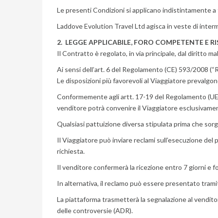
Le presenti Condizioni si applicano indistintamente a tut
Laddove Evolution Travel Ltd agisca in veste di interm
2. LEGGE APPLICABILE, FORO COMPETENTE E 
Il Contratto è regolato, in via principale, dal diritto 
Ai sensi dell’art. 6 del Regolamento (CE) 593/2008 (“Rom
Le disposizioni più favorevoli al Viaggiatore prevalgon
Conformemente agli artt. 17-19 del Regolamento (UE) 121
venditore potrà convenire il Viaggiatore esclusivamente
Qualsiasi pattuizione diversa stipulata prima che sorga 
Il Viaggiatore può inviare reclami sull’esecuzione del 
richiesta.
Il venditore confermerà la ricezione entro 7 giorni e f
In alternativa, il reclamo può essere presentato tr
La piattaforma trasmetterà la segnalazione al vendito
delle controversie (ADR).