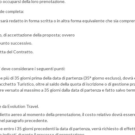
 occuparsi della loro prenotazione.
nde completa:
arà redatto in forma scritta o in altra forma equivalente che sia comprensi
 di accettazione della proposta; ovvero
punto successivo.
itta del Contratto.
 deve considerare i seguenti punti:
e più di 35 giorni prima della data di partenza (35° giorno escluso), dovr
hetto Turistico, oltre al saldo della quota di iscrizione o di gestione prati
e versato al massimo a 35 giorni dalla data di partenza e fatto salvo termini
e da Evolution Travel.
biglietto aereo al momento della prenotazione, il costo relativo dovrà ess
o nel paragrafo precedente.
e entro i 35 giorni precedenti la data di partenza, verrà richiesto di effe
o indicati durante il processo di prenotazione.