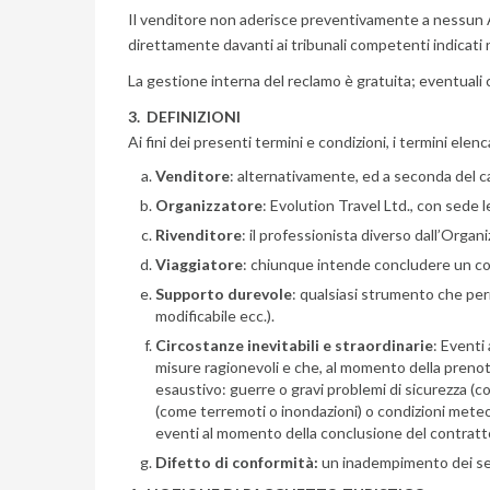
Il venditore non aderisce preventivamente a nessun A
direttamente davanti ai tribunali competenti indicati 
La gestione interna del reclamo è gratuita; eventuali c
3. DEFINIZIONI
Ai fini dei presenti termini e condizioni, i termini ele
Venditore
: alternativamente, ed a seconda del ca
Organizzatore
: Evolution Travel Ltd., con sede 
Rivenditore
: il professionista diverso dall’Orga
Viaggiatore
: chiunque intende concludere un cont
Supporto durevole
: qualsiasi strumento che per
modificabile ecc.).
Circostanze inevitabili e straordinarie
: Eventi
misure ragionevoli e che, al momento della prenot
esaustivo: guerre o gravi problemi di sicurezza (co
(come terremoti o inondazioni) o condizioni meteoro
eventi al momento della conclusione del contratto e
Difetto di conformità:
un inadempimento dei serv