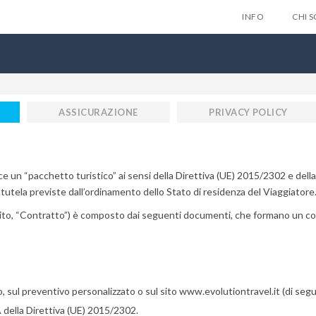
INFO
CHI 
ASSICURAZIONE
PRIVACY POLICY
Lascia qui 
gratuitam
sce un “pacchetto turistico” ai sensi della Direttiva (UE) 2015/2302 e della
tutela previste dall’ordinamento dello Stato di residenza del Viaggiatore
nes
uito, “Contratto”) è composto dai seguenti documenti, che formano un co
Privacy Policy
, sul preventivo personalizzato o sul sito www.evolutiontravel.it (di seguito
A della Direttiva (UE) 2015/2302.