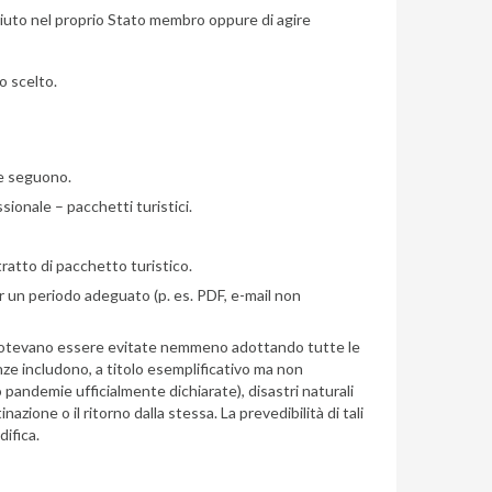
ciuto nel proprio Stato membro oppure di agire
o scelto.
he seguono.
sionale – pacchetti turistici.
ratto di pacchetto turistico.
r un periodo adeguato (p. es. PDF, e-mail non
non potevano essere evitate nemmeno adottando tutte le
ze includono, a titolo esemplificativo ma non
o pandemie ufficialmente dichiarate), disastri naturali
ione o il ritorno dalla stessa. La prevedibilità di tali
difica.