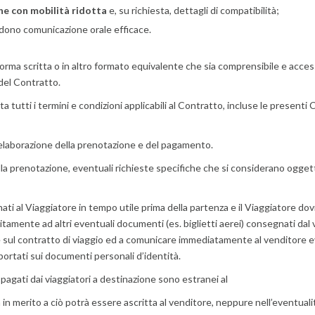
one con mobilità ridotta
e, su richiesta, dettagli di compatibilità;
dono comunicazione orale efficace.
rma scritta o in altro formato equivalente che sia comprensibile e accessi
 del Contratto.
 tutti i termini e condizioni applicabili al Contratto, incluse le presenti 
 l’elaborazione della prenotazione e del pagamento.
la prenotazione, eventuali richieste specifiche che si considerano oggett
i al Viaggiatore in tempo utile prima della partenza e il Viaggiatore dovrà
tamente ad altri eventuali documenti (es. biglietti aerei) consegnati dal v
e sul contratto di viaggio ed a comunicare immediatamente al venditore ev
ortati sui documenti personali d’identità.
 pagati dai viaggiatori a destinazione sono estranei al
 merito a ciò potrà essere ascritta al venditore, neppure nell’eventualità