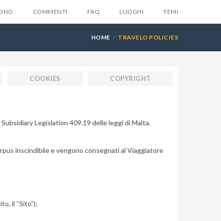
SONO
COMMENTI
FAQ
LUOGHI
TEMI
HOME
TRAVELO POLICIES
COOKIES
COPYRIGHT
X
la tua email e ti invieremo
ente
6 suggerimenti
che
 Subsidiary Legislation 409.19 delle leggi di Malta.
.
suno ti darà mai...
rpus inscindibile e vengono consegnati al Viaggiatore
, il “Sito”);