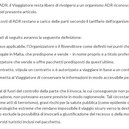
DR; il Viaggiatore resta libero di rivolgersi a un organismo ADR riconos
nel presente articolo.
osti di ADR restano a carico delle parti secondo il tariffario dell’organism
ncati di seguito avranno la seguente definizione:
so applicabile, l’Organizzatore o il Rivenditore come definiti nei punti c
legale in Malta, che predispone e vende – in nome proprio e a titolo profes
nizzatore che vende o offre pacchetti predisposti da quest’ultimo.
ratto, stipula un contratto o è autorizzato a viaggiare in base a un cont
metta al Viaggiatore di conservare le informazioni in modo accessibile pe
 al di fuori del controllo della parte che li invoca, le cui conseguenze 
azione, non potevano essere previste in modo ragionevole. Tali circostan
me atti di terrorismo), gravi rischi per la salute pubblica (come epidemie 
logiche estreme che rendano impossibile il viaggio sicuro verso la destinaz
sclude la possibilità di invocarli a giustificazione del recesso o della mo
izi turistici inclusi nel pacchetto.