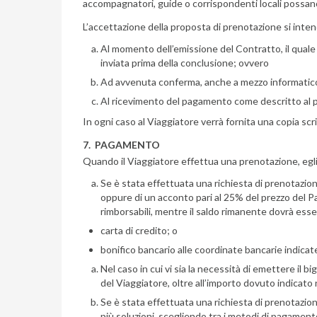
accompagnatori, guide o corrispondenti locali possano
L’accettazione della proposta di prenotazione si inte
Al momento dell’emissione del Contratto, il quale s
inviata prima della conclusione; ovvero
Ad avvenuta conferma, anche a mezzo informatico,
Al ricevimento del pagamento come descritto al 
In ogni caso al Viaggiatore verrà fornita una copia scr
7. PAGAMENTO
Quando il Viaggiatore effettua una prenotazione, egli
Se è stata effettuata una richiesta di prenotazion
oppure di un acconto pari al 25% del prezzo del Pacc
rimborsabili, mentre il saldo rimanente dovrà esser
carta di credito; o
bonifico bancario alle coordinate bancarie indicat
Nel caso in cui vi sia la necessità di emettere il 
del Viaggiatore, oltre all’importo dovuto indicat
Se è stata effettuata una richiesta di prenotazion
più soluzioni, scegliendo tra i metodi di pagament