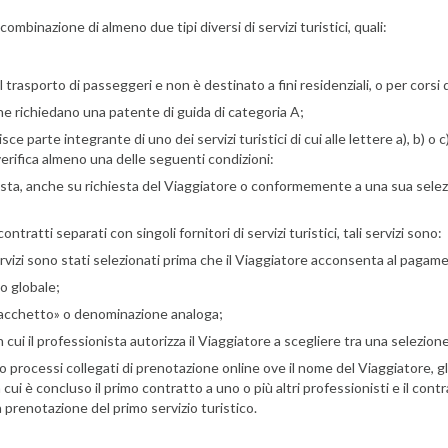
combinazione di almeno due tipi diversi di servizi turistici, quali:
 trasporto di passeggeri e non è destinato a fini residenziali, o per corsi 
e che richiedano una patente di guida di categoria A;
 parte integrante di uno dei servizi turistici di cui alle lettere a), b) o c),
verifica almeno una delle seguenti condizioni:
nista, anche su richiesta del Viaggiatore o conformemente a una sua sele
atti separati con singoli fornitori di servizi turistici, tali servizi sono:
rvizi sono stati selezionati prima che il Viaggiatore acconsenta al pagam
 o globale;
«pacchetto» o denominazione analoga;
i il professionista autorizza il Viaggiatore a scegliere tra una selezione di 
o processi collegati di prenotazione online ove il nome del Viaggiatore, gl
ui è concluso il primo contratto a uno o più altri professionisti e il cont
a prenotazione del primo servizio turistico.