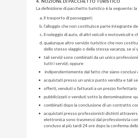
4. NOZIONE DI PACCHETTO TURISTICO
La definizione di pacchetto turistico è la seguente: la 
il trasporto di passeggeri;
l'alloggio che non costituisce parte integrante del
il noleggio di auto, di altri veicoli o motoveicoli 
qualunque altro servizio turistico che non costituisce
dello stesso viaggio o della stessa vacanza, se si 
tali servizi sono combinati da un unico professio
tutti i servizi; oppure
indipendentemente dal fatto che siano conclusi contr
acquistati presso un unico punto vendita e tali se
offerti, venduti o fatturati a un prezzo forfettario
pubblicizzati o venduti sotto la denominazione 
combinati dopo la conclusione di un contratto con cu
acquistati presso professionisti distinti attravers
elettronica sono trasmessi dal professionista con c
concluso al più tardi 24 ore dopo la conferma dell