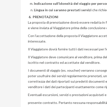
Indicazione sull’idoneità del viaggio per pers
Lingua in cui saranno prestati servizi
che richie
6. PRENOTAZIONI
La proposta di prenotazione dovrà essere redatta in fo
e viene inviata al Viaggiatore prima della conclusione
Con l’accettazione della proposta il Viaggiatore accetta
interessate.
Il Viaggiatore dovrà fornire tutti i dati necessari per
Il Viaggiatore deve comunicare al venditore, prima del
iscritto nel contratto ed accettate dal venditore.
I documenti di viaggio (es. voucher) verranno consegnat
poter usufruire dei servizi regolarmente prenotati, uni
correttezza dei dati riportati sui predetti documenti 
venditore i dati dei partecipanti esattamente come rip
Eventuali escursioni, servizi o prestazioni acquistati e
presente contratto. Pertanto nessuna responsabilità in