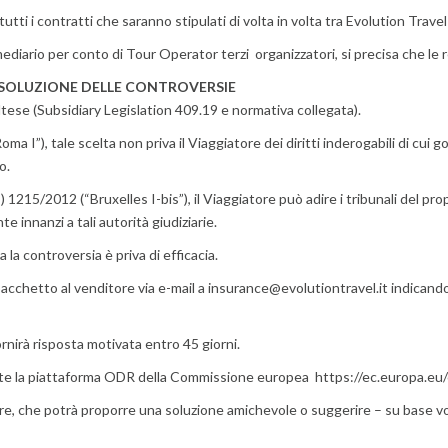
ti i contratti che saranno stipulati di volta in volta tra Evolution Travel L
ediario per conto di Tour Operator terzi organizzatori, si precisa che le 
RISOLUZIONE DELLE CONTROVERSIE
maltese (Subsidiary Legislation 409.19 e normativa collegata).
a I”), tale scelta non priva il Viaggiatore dei diritti inderogabili di cui g
o.
5/2012 (“Bruxelles I-bis”), il Viaggiatore può adire i tribunali del proprio
 innanzi a tali autorità giudiziarie.
la controversia è priva di efficacia.
pacchetto al venditore via e-mail a
insurance@evolutiontravel.it
indicando
ornirà risposta motivata entro 45 giorni.
amite la piattaforma ODR della Commissione europea https://ec.europa.e
re, che potrà proporre una soluzione amichevole o suggerire – su base vol