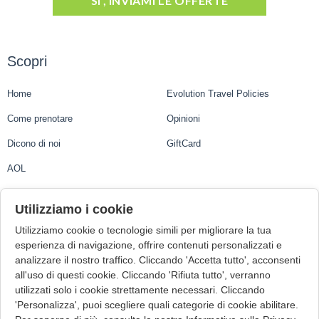
SI', INVIAMI LE OFFERTE
Scopri
Home
Evolution Travel Policies
Come prenotare
Opinioni
Dicono di noi
GiftCard
AOL
Evolution Travel
Utilizziamo i cookie
Utilizziamo cookie o tecnologie simili per migliorare la tua
Evolution Travel Ltd.
esperienza di navigazione, offrire contenuti personalizzati e
analizzare il nostro traffico. Cliccando 'Accetta tutto', acconsenti
1st Floor, Suite 3, Central Business Centre, Mdina Road
all'uso di questi cookie. Cliccando 'Rifiuta tutto', verranno
Zebbug ZBG9015, Malta
utilizzati solo i cookie strettamente necessari. Cliccando
VAT Number: MT22006723
'Personalizza', puoi scegliere quali categorie di cookie abilitare.