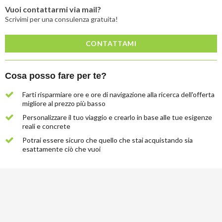
Vuoi contattarmi via mail?
Scrivimi per una consulenza gratuita!
CONTATTAMI
Cosa posso fare per te?
Farti risparmiare ore e ore di navigazione alla ricerca dell'offerta
migliore al prezzo più basso
Personalizzare il tuo viaggio e crearlo in base alle tue esigenze
reali e concrete
Potrai essere sicuro che quello che stai acquistando sia
esattamente ciò che vuoi
Lascia
qui
la
tua
email